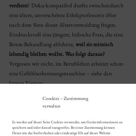
verdient
? Doku-kompatibel durfte zwischendurch
eine ältere, unverschönte Ethikprofessorin öfter
nach dem Sinn dieser Altersvermeidung fragen.
Eindrucksvoll eine jüngere, hübsche Frau, die eine
Botox-Behandlung ablehnte,
weil sie mimisch
lebendig bleiben wollte. Was folgt daraus?
Vergessen wir nicht, im Berufsleben arbeitet schon
eine Gefühlserkennungsmaschine – siehe den
letzten Eintrag.
Coockies – Zustimmung
05 '21
|
Gesichtsrundschau
verwalten
Es werden auf dieser Seite Cookies verwendet, um Geräteinformationen zu
speichern und/oder darauf zuzugreifen. Bei einer Zustimmung können
Daten wie das Surfverhalten oder eindeutige IDs auf dieser Website