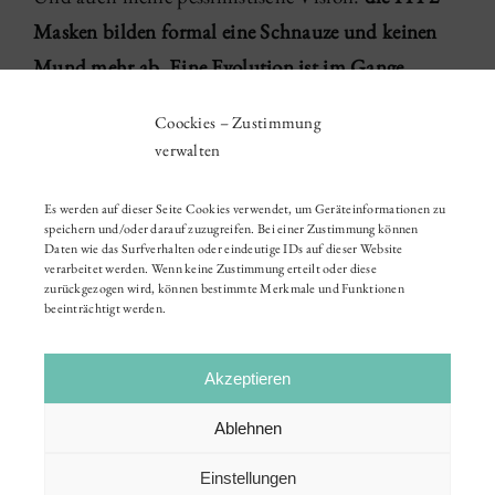
Masken bilden formal eine Schnauze und keinen
Mund mehr ab. Eine Evolution ist im Gange.
Coockies – Zustimmung
05 '21
|
Gesichtsrundschau
verwalten
Es werden auf dieser Seite Cookies verwendet, um Geräteinformationen zu
speichern und/oder darauf zuzugreifen. Bei einer Zustimmung können
Daten wie das Surfverhalten oder eindeutige IDs auf dieser Website
verarbeitet werden. Wenn keine Zustimmung erteilt oder diese
zurückgezogen wird, können bestimmte Merkmale und Funktionen
beeinträchtigt werden.
Akzeptieren
Ablehnen
Einstellungen