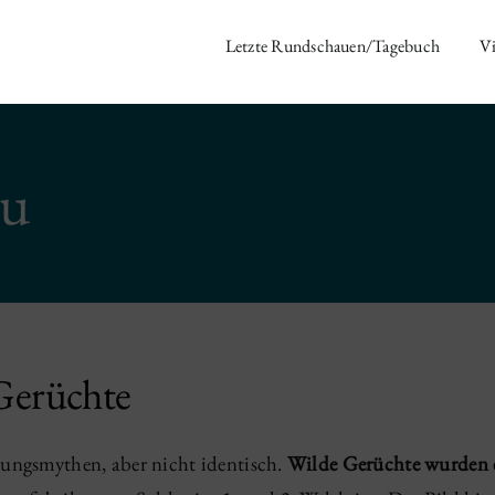
Letzte Rundschauen/Tagebuch
Vi
au
Gerüchte
rungsmythen, aber nicht identisch.
Wilde Gerüchte wurden e