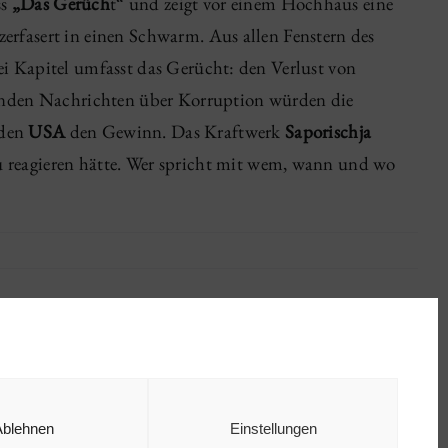
ss
„Das Gerüch
t“ und zeigt vor einem Hochhaus eine
rfasert in einen Schwarm. Aus allen Fenstern des
i Kapitel umfasst das Gerücht: den Verlust von
zenden Nachrichten über Korruption würden die
den
USA
den Gewinn. Das Kraftwerk
Saporischja
 reagieren hätte. Wer spricht mit wem, wann und wo
Ablehnen
Einstellungen