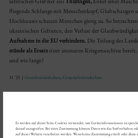
satirischen Grafiker aus
Thüringen,
Enkel eines Maschin
fliegende Schlange mit Menschenkopf, Glubschaugen und
Hochhauses schauen Menschen gierig zu. So betrachten 
ukrainischen Gebieten, den Verlust der Glaubwürdigke
Aufnahme in die EU verhindern.
Die Teilung des Land
stünde als Ersatz
einer atomaren Kriegsmaschine bereit, a
und wie lange?
11 '25
|
Gesichtsrundschau
,
Gesprächsrundschau
Es werden auf dieser Seite Cookies verwendet, um Geräteinformationen zu speic
darauf zuzugreifen. Bei einer Zustimmung können Daten wie das Surfverhalten od
auf dieser Website verarbeitet werden. Wenn keine Zustimmung erteilt oder diese