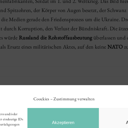
enfabrikanten, Soldat im 1. und 2. Weltkrieg. Das Bild hie
 Spitzohren, der Körper von Augen besetzt, der Schwanz ze
die Medien gerade den Friedensprozess um die Ukraine. Dre
it durch Korruption, den Verlust der Bündniskraft. Die ät
es würde
Russland die Rohstoffausbeutung
überlassen und 
ls Ersatz eines militärischen Aktes, auf den keine
NATO
zu
Coockies – Zustimmung verwalten
hern und/oder
er eindeutige IDs
Akzeptieren
 zurückgezogen