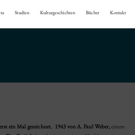
ta
Studien
Kulturgeschichten
Bücher
Kontakt
rst ein Mal gezeichnet
,
1943 von A. Paul Weber,
einem