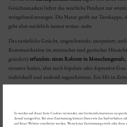
Gesichtsmasken liefert das westliche Pendant zur orien
weitgehend entzogen. Die Natur greift zur Tarnkappe, sie
geht aber natürlich immer weiter. mehr
Das natürliche Gesicht, ungeschminkt, unoperiert, unf
Kommunikation im mimischer und gestischer Hinsicht. D
geändert)
erfunden: einen Roboter in Menschengestalt, 
einsame Seelen, aber auch bipolare oder depressive Gesc
individuell und android zugeschnitten. Ein Hit in Zeit
02 '20
|
Gesichtsrundschau
Es werden auf dieser Seite Cookies verwendet, um Geräteinformationen zu speic
darauf zuzugreifen. Bei einer Zustimmung können Daten wie das Surfverhalten od
auf dieser Website verarbeitet werden. Wenn keine Zustimmung erteilt oder diese