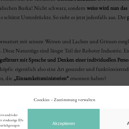
talischen Burka! Nicht schwarz, sondern
weiss wird nun das 
 schützt Unterdrückte. So sieht es jetzt jedenfalls aus. Der
ormatiert mit seinem Weinen und Lachen und Grinsen entgle
iese Naturzüge sind längst Teil der Roboter Industrie. Ein
gefüttert mit Sprache und Denken einer individuellen Pers
höpfe: eigentlich also eine Art gesunder und funktionierend
en, die
„Einsamkeitsministerien“
ersonnen haben?
Coockies – Zustimmung verwalten
hern und/oder
er eindeutige IDs
Akzeptieren
 zurückgezogen