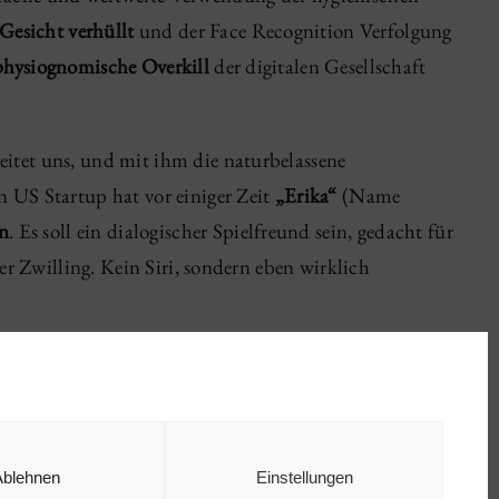
Gesicht verhüllt
und der Face Recognition Verfolgung
physiognomische Overkill
der digitalen Gesellschaft
itet uns, und mit ihm die naturbelassene
 US Startup hat vor einiger Zeit
„Erika“
(Name
on
. Es soll ein dialogischer Spielfreund sein, gedacht für
er Zwilling. Kein Siri, sondern eben wirklich
Ablehnen
Einstellungen