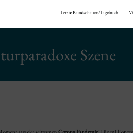
Letzte Rundschauen/Tagebuch
Vi
turparadoxe Szene
 Moment aus der seltsamen
Corona Pandemie
! Die millione