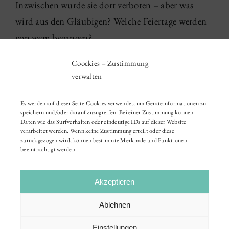
Inzwischen wurde sie dort verboten – aber was
wird aus den Gläubigen? Welche Feiertage werden
von wem begangen?
Coockies – Zustimmung
04 '25
|
Gesprächsrundschau
verwalten
Es werden auf dieser Seite Cookies verwendet, um Geräteinformationen zu
speichern und/oder darauf zuzugreifen. Bei einer Zustimmung können
Daten wie das Surfverhalten oder eindeutige IDs auf dieser Website
verarbeitet werden. Wenn keine Zustimmung erteilt oder diese
zurückgezogen wird, können bestimmte Merkmale und Funktionen
beeinträchtigt werden.
Akzeptieren
Ablehnen
Einstellungen