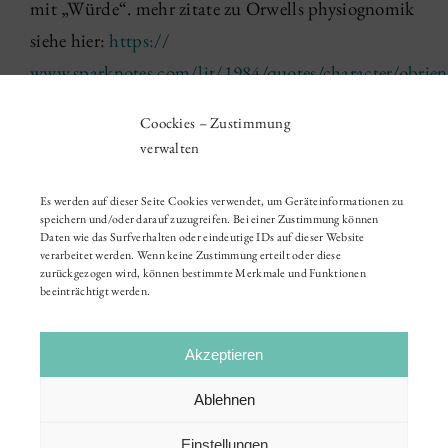
mit „Würde“. mehr zitate zu Orwells physiognomik
siehe hier:
https://
www.sparknotes.com/lit/1984/quotes/character/obrien
Coockies – Zustimmung
11 '20
|
Gesichtsrundschau
verwalten
Es werden auf dieser Seite Cookies verwendet, um Geräteinformationen zu
speichern und/oder darauf zuzugreifen. Bei einer Zustimmung können
Daten wie das Surfverhalten oder eindeutige IDs auf dieser Website
verarbeitet werden. Wenn keine Zustimmung erteilt oder diese
zurückgezogen wird, können bestimmte Merkmale und Funktionen
beeinträchtigt werden.
Akzeptieren
Ablehnen
Einstellungen