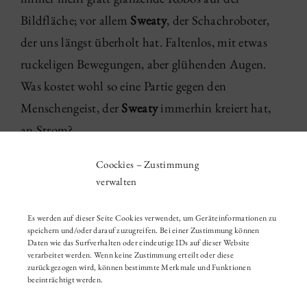
Bildfläche; vor allem
Sweaty
, der Schachroboter,
der uns längst überholt hat. Faltenlos, mit etwas
ruckeligen Bewegungen, aber glühenden Augen.
Was kostet wohl so eine Partie gegen den
Menschengeist, der
Sweaty
immerhin kreiert hat,
an Strom?
Coockies – Zustimmung
08 '25
|
Gesichtsrundschau
verwalten
Es werden auf dieser Seite Cookies verwendet, um Geräteinformationen zu
speichern und/oder darauf zuzugreifen. Bei einer Zustimmung können
Daten wie das Surfverhalten oder eindeutige IDs auf dieser Website
verarbeitet werden. Wenn keine Zustimmung erteilt oder diese
zurückgezogen wird, können bestimmte Merkmale und Funktionen
beeinträchtigt werden.