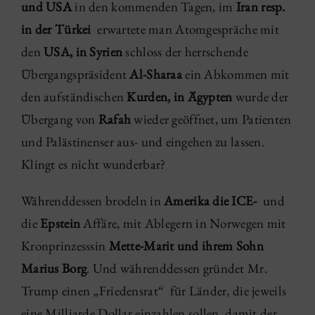
und USA
in den kommenden Tagen, im
Iran resp.
in der Türkei
erwartete man Atomgespräche mit
den
USA, in Syrien
schloss der herrschende
Übergangspräsident
Al-Sharaa
ein Abkommen mit
den aufständischen
Kurden, in Ägypten
wurde der
Übergang von
Rafah
wieder geöffnet, um Patienten
und Palästinenser aus- und eingehen zu lassen.
Klingt es nicht wunderbar?
Währenddessen brodeln in
Amerika die ICE-
und
die
Epstein
Affäre, mit Ablegern in Norwegen mit
Kronprinzesssin
Mette-Marit und ihrem Sohn
Marius Borg
. Und währenddessen gründet Mr.
Trump einen „Friedensrat“ für Länder, die jeweils
eine Milliarde Dollar einzahlen sollen, damit der