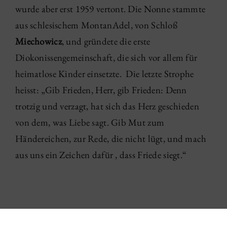
wurde aber erst 1959 vertont. Die Nonne stammte
aus schlesischem MontanAdel, von Schloß
Miechowicz
, und gründete die erste
Diokonissengemeinschaft, die sich vor allem für
heimatlose Kinder einsetzte. Die letzte Strophe
heisst: „Gib Frieden, Herr, gib Frieden: Denn
trotzig und verzagt, hat sich das Herz geschieden
von dem, was Liebe sagt. Gib Mut zum
Händereichen, zur Rede, die nicht lügt, und mach
aus uns ein Zeichen dafür , dass Friede siegt.“