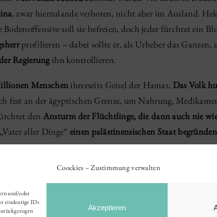
tina
, zwar hierzulande verboten, nicht aber im Ausland. Hek
e Bodenoffensive soll sie befreien, doch jeder fürchtet ein
gsherr
profilieren – dabei sollte er, als Urheber das Ganzen, 
 der
Regierung
ihn kontrollieren.
illionen Menschen
ihrerseits Geisel der Hamas.
Das Volk hu
ch fest an der ägyptischen Grenze, um Nahrung, Medikament
fürchtet den
Ansturm der Flüchtlinge, die dann auch nie wi
 „Vater aller Dinge“
einen palästinensischen Staat begründen
Coockies – Zustimmung verwalten
hern und/oder
er eindeutige IDs
Akzeptieren
 zurückgezogen