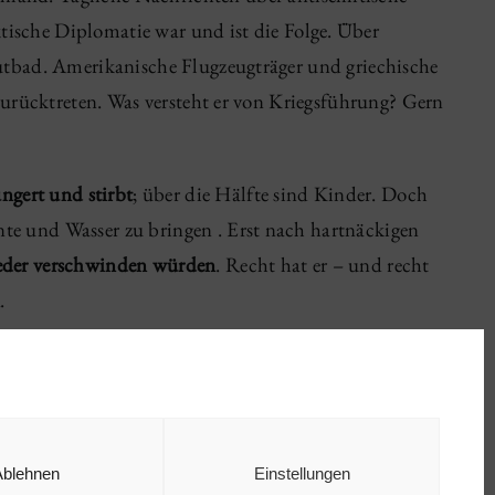
tische Diplomatie war und ist die Folge. Über
 Blutbad. Amerikanische Flugzeugträger und griechische
zurücktreten. Was versteht er von Kriegsführung? Gern
ngert und stirbt
; über die Hälfte sind Kinder. Doch
e und Wasser zu bringen . Erst nach hartnäckigen
eder
verschwinden würden
. Recht hat er – und recht
.
Ablehnen
Einstellungen