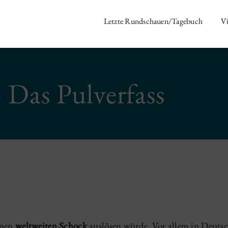
Letzte Rundschauen/Tagebuch
Vi
 Das Pulverfass
inen
weltweiten Schock
auslösen würde. Vor allem in Deutsc