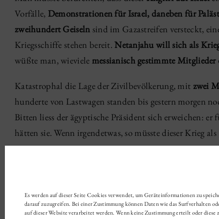
Vorfälle,
Demonstrationen für Israel, daneben für Paläs
zweihundert Geiseln
sind im Gazastreifen versteckt, ein
Kriegsschiffe stehen bereit.
Netanjahu will sich
als Krie
wüßte man, wieviele
messianisch gestimmte Mitglieder
Katastrophal die Lage der Zivilbevölkerung, mit
zwei M
hunderte von Lastwagen standen bis gestern morgen no
Bitten liess der ägyptische Präsident sich erweichen: er 
hätten sie. Wenn irgendetwas, so müsste dieser Krieg als
10 '23
|
Gesprächsrundschau
Es werden auf dieser Seite Cookies verwendet, um Geräteinformationen zu speic
darauf zuzugreifen. Bei einer Zustimmung können Daten wie das Surfverhalten od
auf dieser Website verarbeitet werden. Wenn keine Zustimmung erteilt oder diese