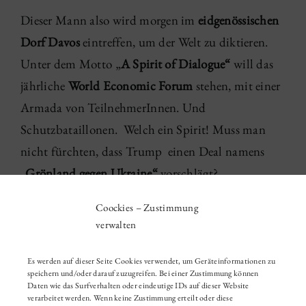
Dieser Mann also wird morgen im
eidgenössischen
Dorf Davos
eintreffen, um der Welt zu diktieren.
Unter dem Motto „
A Spirit of Dialogue“
will das
jährliche
World Economic Forum
stehen, mit einer
Armada von TeilnehmerInnen. Und
Schutzbataillonen. Welch ein Spirit! Muss man
nicht fürchten, dass Trump einen Deal namens
„Grönland gegen Ukraine“
vorschlägt?
Coockies – Zustimmung
01 '26
|
Gespräch
verwalten
Es werden auf dieser Seite Cookies verwendet, um Geräteinformationen zu
speichern und/oder darauf zuzugreifen. Bei einer Zustimmung können
Daten wie das Surfverhalten oder eindeutige IDs auf dieser Website
verarbeitet werden. Wenn keine Zustimmung erteilt oder diese